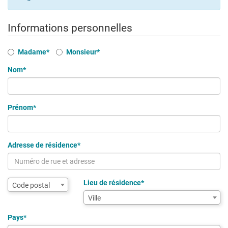
Informations personnelles
Civilité
Madame*
Monsieur*
Nom*
Prénom*
Adresse de résidence*
Assistance
Lieu de résidence*
Code postal
de
Ville
Ville
saisie
pour
Pays*
la