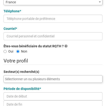
France
ville
via
Téléphone*
code
postal
Courriel*
Êtes-vous bénéficiaire du statut RQTH ?
Oui
Non
Votre profil
Secteur(s) recherché(s)
Période de disponibilité*
Date