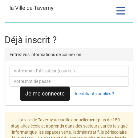
la Ville de Taverny
Toggle
navigatio
Formulaire
Déjà inscrit ?
de
Entrez vos informations de connexion
candidature
Courriel
Mot
de
passe
Je me connecte
Identifiants oubliés ?
La ville de Taverny accueille annuellement plus de 150
stagiaires école et apprentis dans des secteurs variés tels que
l'informatique, les espaces verts, l'administratif, le périscolaire,